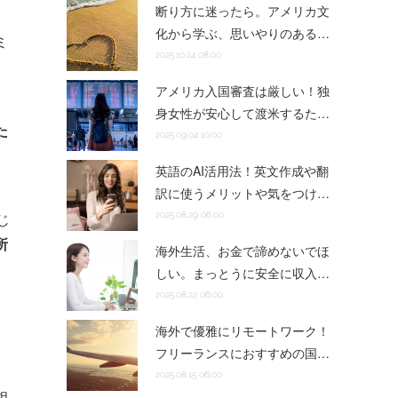
断り方に迷ったら。アメリカ文
化から学ぶ、思いやりのある…
ミ
2025.10.24 08:00
アメリカ入国審査は厳しい！独
身女性が安心して渡米するた…
た
2025.09.04 10:00
英語のAI活用法！英文作成や翻
訳に使うメリットや気をつけ…
じ
2025.08.29 06:00
所
海外生活、お金で諦めないでほ
しい。まっとうに安全に収入…
2025.08.22 06:00
海外で優雅にリモートワーク！
フリーランスにおすすめの国…
2025.08.15 06:00
相