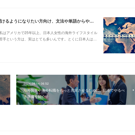
英語クラス開講【基礎からコース・初級〜中級】話せる・聞けるようになりたい方向け、文法や単語からやり直せるコースです！
私はアメリカで25年以上、日本人女性の海外ライフスタイル
苦手という方は、実はとても多いんです。とくに日本人は…
2024.08.14 06:52
け
海外留学や海外転職をもっと充実させるために。日本でやるべ
…
き準備を紹介！