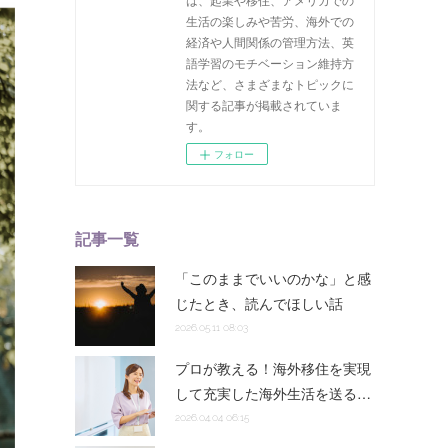
生活の楽しみや苦労、海外での
経済や人間関係の管理方法、英
語学習のモチベーション維持方
法など、さまざまなトピックに
関する記事が掲載されていま
す。
フォロー
記事一覧
「このままでいいのかな」と感
じたとき、読んでほしい話
2026.05.11 08:03
プロが教える！海外移住を実現
して充実した海外生活を送る…
2026.04.04 06:15