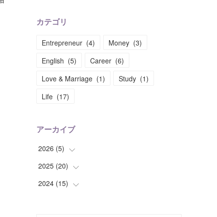
カテゴリ
Entrepreneur
(
4
)
Money
(
3
)
English
(
5
)
Career
(
6
)
Love & Marriage
(
1
)
Study
(
1
)
Life
(
17
)
アーカイブ
2026
(
5
)
2025
(
20
(
1
)
)
(
1
)
2024
(
15
(
1
)
)
(
1
)
(
2
)
(
2
)
(
1
)