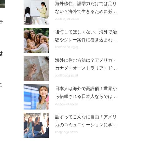
海外移住、語学力だけでは足り
ない？海外で生きるために必…
2026.03.01 08:00
ラ
後悔してほしくない。海外で治
験やグレー案件に巻き込まれ…
2026.02.02 03:43
は
海外に住む方法は？アメリカ・
カナダ・オーストラリア・ド…
2026.01.04 10:28
こ
日本人は海外で高評価！世界か
ら信頼される日本人ならでは…
2025.12.04 05:30
話すってこんなに自由！アメリ
カのコミュニケーションに学…
2025.10.31 07:00