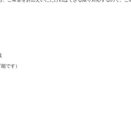
成
可能です）