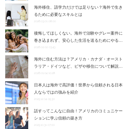
海外移住、語学力だけでは足りない？海外で生き
るために必要なスキルとは
2026.03.01 08:00
後悔してほしくない。海外で治験やグレー案件に
巻き込まれず、安心した生活を送るためにやる…
2026.02.02 03:43
海外に住む方法は？アメリカ・カナダ・オースト
ラリア・ドイツなど、ビザや移住について解説…
2026.01.04 10:28
日本人は海外で高評価！世界から信頼される日本
人ならではの強みを紹介
2025.12.04 05:30
話すってこんなに自由！アメリカのコミュニケー
ションに学ぶ信頼の築き方
2025.10.31 07:00