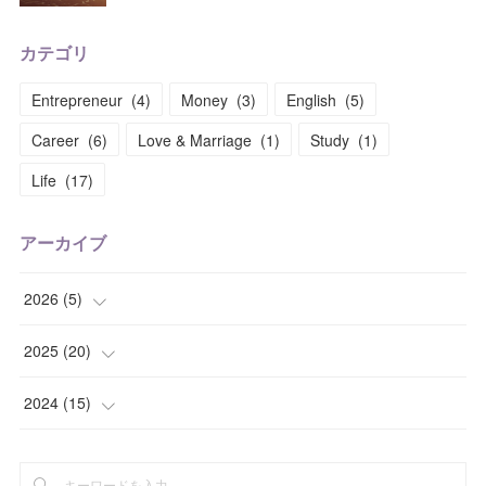
カテゴリ
Entrepreneur
(
4
)
Money
(
3
)
English
(
5
)
Career
(
6
)
Love & Marriage
(
1
)
Study
(
1
)
Life
(
17
)
アーカイブ
2026
(
5
)
(
1
)
2025
(
20
)
(
1
)
(
1
)
2024
(
15
)
(
1
)
(
2
)
(
2
)